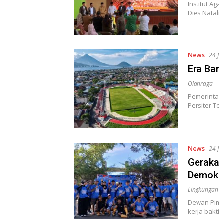
Institut A
Dies Nata
News
24 
Era Ba
Olahraga
Pemerinta
Persiter 
News
24 
Geraka
Demokr
Lingkungan
Dewan Pim
kerja bakt