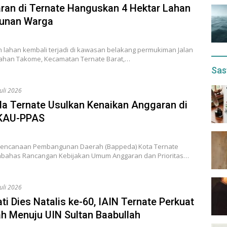
ran di Ternate Hanguskan 4 Hektar Lahan
unan Warga
 lahan kembali terjadi di kawasan belakang permukiman Jalan
rahan Takome, Kecamatan Ternate Barat,…
Sas
Juli 2026
a Ternate Usulkan Kenaikan Anggaran di
 KAU-PPAS
encanaan Pembangunan Daerah (Bappeda) Kota Ternate
bahas Rancangan Kebijakan Umum Anggaran dan Prioritas…
Juli 2026
ti Dies Natalis ke-60, IAIN Ternate Perkuat
h Menuju UIN Sultan Baabullah