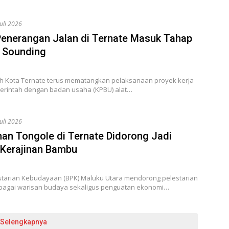
Juli 2026
enerangan Jalan di Ternate Masuk Tahap
 Sounding
h Kota Ternate terus mematangkan pelaksanaan proyek kerja
rintah dengan badan usaha (KPBU) alat…
Juli 2026
han Tongole di Ternate Didorong Jadi
 Kerajinan Bambu
estarian Kebudayaan (BPK) Maluku Utara mendorong pelestarian
agai warisan budaya sekaligus penguatan ekonomi…
Selengkapnya