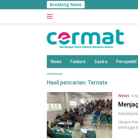
Langsung
Breaking News
ke
konten
News
Feature
Sastra
Perspektif
Hasil pencarian:
Ternate
News
6 A
Menjag
Kebudayaa
Upaya men
berbagai 