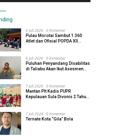
nding
6 Juli 2026
0 Komentar
Pulau Morotai Sambut 1.360
Atlet dan Ofisial POPDA XII
Maluku Utara
6 Juli 2026
0 Komentar
Puluhan Penyandang Disabilitas
di Taliabu Akan Ikut Asesmen
dari Kemensos
7 Juli 2026
0 Komentar
Mantan Plt Kadis PUPR
Kepulauan Sula Divonis 2 Tahun
Penjara, Direktur CV SBU
Dihukum 4 Tahun
7 Juli 2026
0 Komentar
Ternate Kota “Gila” Bola