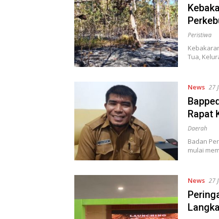
Kebaka
Perkeb
Peristiwa
Kebakaran
Tua, Kelu
News
27 
Bapped
Rapat
Daerah
Badan Per
mulai mem
News
27 
Peringa
Langka