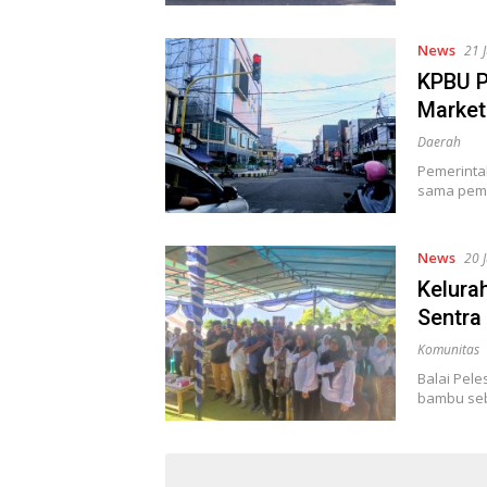
News
21 
KPBU P
Market
Daerah
Pemerinta
sama peme
News
20 
Kelura
Sentra
Komunitas
Balai Pel
bambu seb