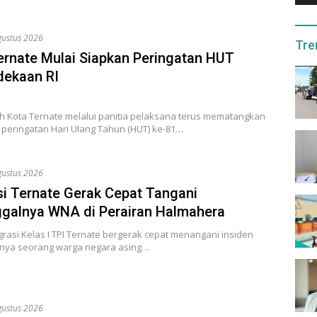
gustus 2026
Tre
ernate Mulai Siapkan Peringatan HUT
ekaan RI
h Kota Ternate melalui panitia pelaksana terus mematangkan
 peringatan Hari Ulang Tahun (HUT) ke-81…
gustus 2026
si Ternate Gerak Cepat Tangani
galnya WNA di Perairan Halmahera
grasi Kelas I TPI Ternate bergerak cepat menangani insiden
nya seorang warga negara asing…
gustus 2026