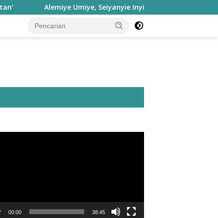
Alemiye Umiye, Seiyanyie Inyie: Falsafah Hatuhaha dan Ja
utar
o
00:00
38:45