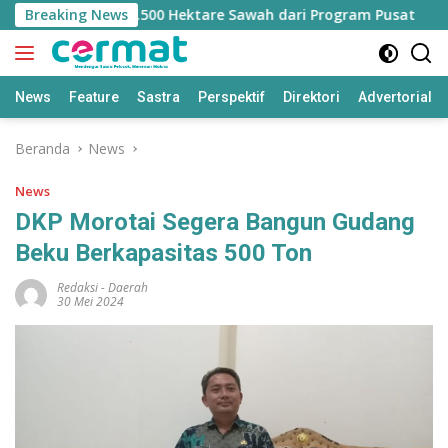
Langsung
hilangan Jatah 7.500 Hektare Sawah dari Program Pusat
Breaking News
ke
konten
News
Feature
Sastra
Perspektif
Direktori
Advertorial
Beranda
News
News
DKP Morotai Segera Bangun Gudang
Beku Berkapasitas 500 Ton
Redaksi
-
Daerah
30 Mei 2024