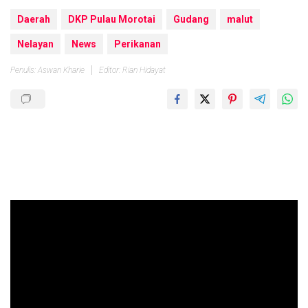
Daerah
DKP Pulau Morotai
Gudang
malut
Nelayan
News
Perikanan
Penulis: Aswan Kharie
Editor: Rian Hidayat
Pemutar
Video