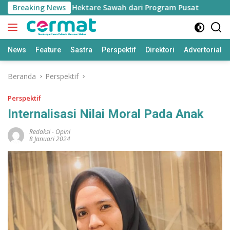
Langsung
atah 7.500 Hektare Sawah dari Program Pusat
Breaking News
Bapperid
ke
konten
News
Feature
Sastra
Perspektif
Direktori
Advertorial
Beranda
Perspektif
Perspektif
Internalisasi Nilai Moral Pada Anak
Redaksi
-
Opini
8 Januari 2024