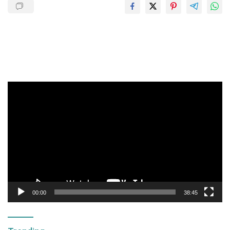
Pemutar
Video
00:00
38:45