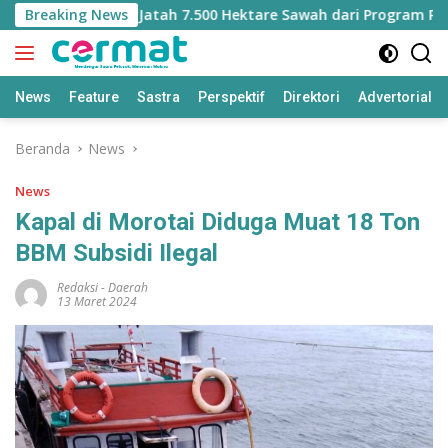
Langsung
ut Kehilangan Jatah 7.500 Hektare Sawah dari Program Pusat
Breaking News
ke
konten
News
Feature
Sastra
Perspektif
Direktori
Advertorial
Beranda
News
News
Kapal di Morotai Diduga Muat 18 Ton
BBM Subsidi Ilegal
Redaksi
-
Daerah
13 Maret 2024