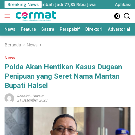
Langsung
u Utara Bertambah Jadi 77,85 Ribu Jiwa
Breaking News
Aplikasi ‘Teras
ke
konten
News
Feature
Sastra
Perspektif
Direktori
Advertorial
Beranda
News
News
Polda Akan Hentikan Kasus Dugaan
Penipuan yang Seret Nama Mantan
Bupati Halsel
Redaksi
-
Hukrim
21 Desember 2023