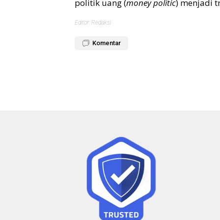
politik uang (
money politic
) menjadi t
Editor: Redaksi
Komentar