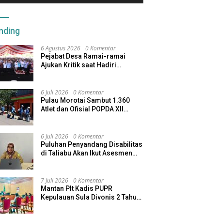
nding
6 Agustus 2026
0 Komentar
Pejabat Desa Ramai-ramai
Ajukan Kritik saat Hadiri
Seminar Kopdes Merah Putih
6 Juli 2026
0 Komentar
Pulau Morotai Sambut 1.360
Atlet dan Ofisial POPDA XII
Maluku Utara
6 Juli 2026
0 Komentar
Puluhan Penyandang Disabilitas
di Taliabu Akan Ikut Asesmen
dari Kemensos
7 Juli 2026
0 Komentar
Mantan Plt Kadis PUPR
Kepulauan Sula Divonis 2 Tahun
Penjara, Direktur CV SBU
Dihukum 4 Tahun