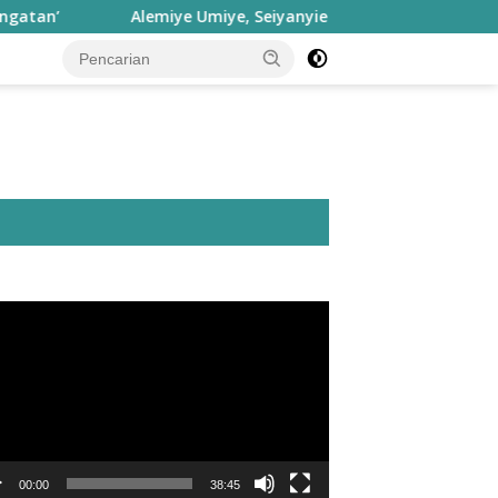
Alemiye Umiye, Seiyanyie Inyie: Falsafah Hatuhaha dan
utar
o
00:00
38:45