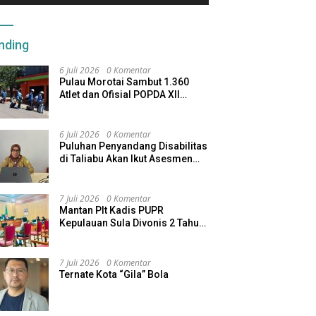
nding
6 Juli 2026
0 Komentar
Pulau Morotai Sambut 1.360
Atlet dan Ofisial POPDA XII
Maluku Utara
6 Juli 2026
0 Komentar
Puluhan Penyandang Disabilitas
di Taliabu Akan Ikut Asesmen
dari Kemensos
7 Juli 2026
0 Komentar
Mantan Plt Kadis PUPR
Kepulauan Sula Divonis 2 Tahun
Penjara, Direktur CV SBU
Dihukum 4 Tahun
7 Juli 2026
0 Komentar
Ternate Kota “Gila” Bola