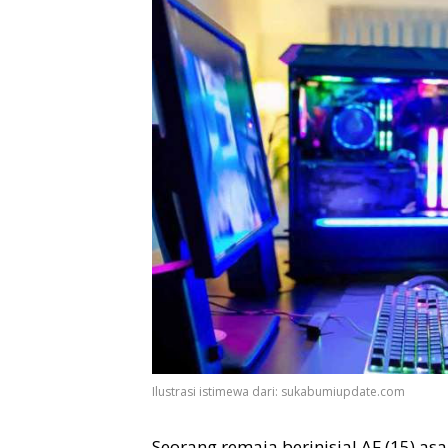
Ilustrasi istimewa dari: sukabumiupdate.com
Seorang remaja berinisial AF (15) as