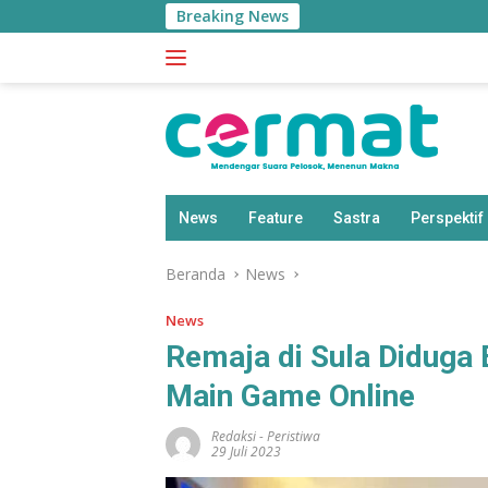
Langsung
Breaking News
ke
konten
News
Feature
Sastra
Perspektif
Beranda
News
News
Remaja di Sula Diduga 
Main Game Online
Redaksi
-
Peristiwa
29 Juli 2023