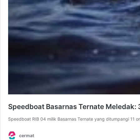
Speedboat Basarnas Ternate Meledak: 3
Speedboat RIB 04 milik Basarnas Ternate yang ditumpangi 11 or
cermat