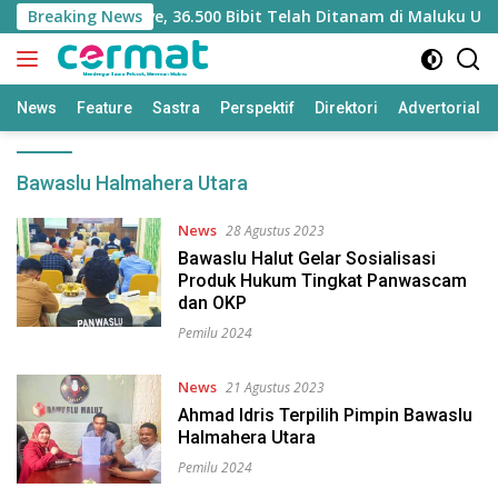
Langsung
habilitasi Mangrove, 36.500 Bibit Telah Ditanam di Maluku Utara
Breaking News
ke
konten
News
Feature
Sastra
Perspektif
Direktori
Advertorial
Bawaslu Halmahera Utara
News
28 Agustus 2023
Bawaslu Halut Gelar Sosialisasi
Produk Hukum Tingkat Panwascam
dan OKP
Pemilu 2024
News
21 Agustus 2023
Ahmad Idris Terpilih Pimpin Bawaslu
Halmahera Utara
Pemilu 2024