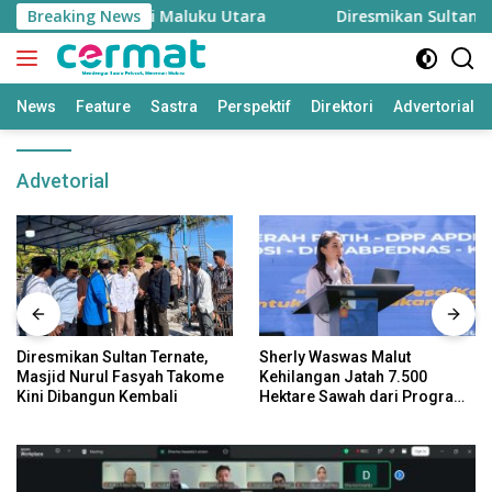
Langsung
enjaga Inflasi Maluku Utara
Breaking News
Diresmikan Sultan Terna
ke
konten
News
Feature
Sastra
Perspektif
Direktori
Advertorial
Advetorial
Diresmikan Sultan Ternate,
Sherly Waswas Malut
Masjid Nurul Fasyah Takome
Kehilangan Jatah 7.500
Kini Dibangun Kembali
Hektare Sawah dari Program
Pusat