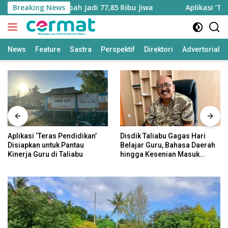
Langsung
tara Bertambah Jadi 77,85 Ribu Jiwa
Breaking News
Aplikasi ‘Teras Pe
ke
konten
News
Feature
Sastra
Perspektif
Direktori
Advertorial
Aplikasi ‘Teras Pendidikan’
Disdik Taliabu Gagas Hari
Disiapkan untuk Pantau
Belajar Guru, Bahasa Daerah
Kinerja Guru di Taliabu
hingga Kesenian Masuk
Kurikulum