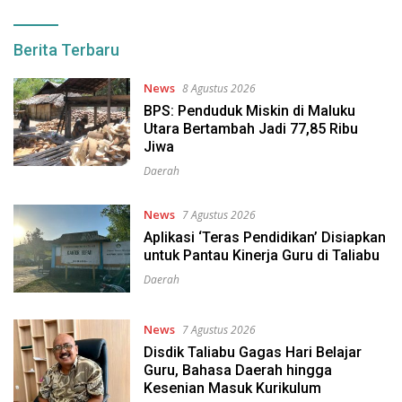
cermat
Berita Terbaru
News
8 Agustus 2026
BPS: Penduduk Miskin di Maluku
Utara Bertambah Jadi 77,85 Ribu
Jiwa
Daerah
News
7 Agustus 2026
Aplikasi ‘Teras Pendidikan’ Disiapkan
untuk Pantau Kinerja Guru di Taliabu
Daerah
News
7 Agustus 2026
Disdik Taliabu Gagas Hari Belajar
Guru, Bahasa Daerah hingga
Kesenian Masuk Kurikulum