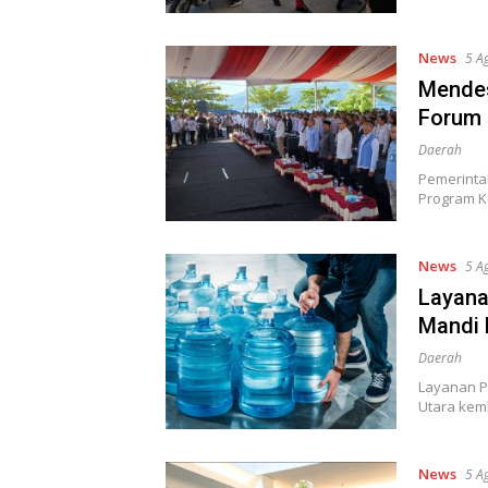
News
5 A
Mendes
Forum 
Daerah
Pemerinta
Program K
News
5 A
Layana
Mandi 
Daerah
Layanan P
Utara kem
News
5 A