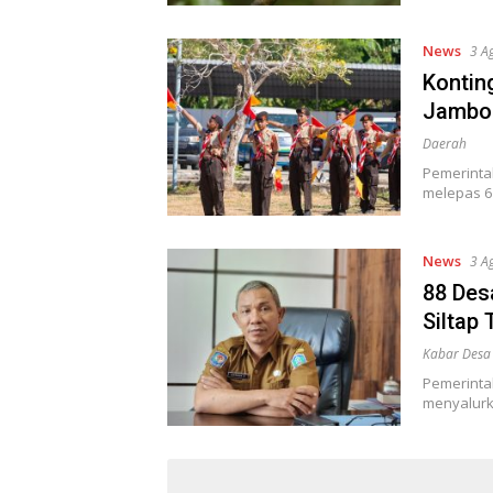
News
3 A
Kontin
Jambor
Daerah
Pemerinta
melepas 6
News
3 A
88 Des
Siltap
Kabar Desa
Pemerinta
menyalurk