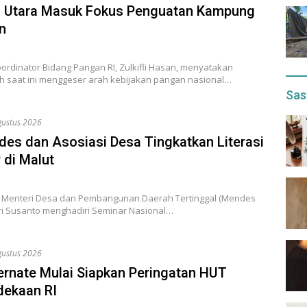
 Utara Masuk Fokus Penguatan Kampung
n
ordinator Bidang Pangan RI, Zulkifli Hasan, menyatakan
h saat ini menggeser arah kebijakan pangan nasional…
Sas
gustus 2026
es dan Asosiasi Desa Tingkatkan Literasi
di Malut
 Menteri Desa dan Pembangunan Daerah Tertinggal (Mendes
ri Susanto menghadiri Seminar Nasional…
gustus 2026
ernate Mulai Siapkan Peringatan HUT
ekaan RI