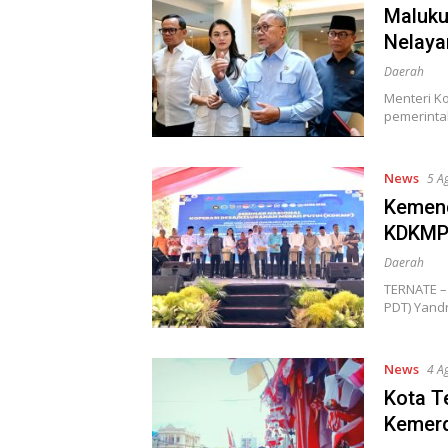
Maluku
Nelaya
Daerah
Menteri Ko
pemerinta
News
5 A
Kemend
KDKMP 
Daerah
TERNATE –
PDT) Yand
News
4 A
Kota T
Kemerd