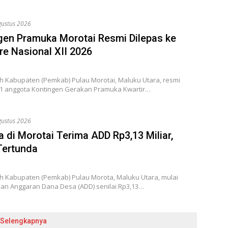
gustus 2026
gen Pramuka Morotai Resmi Dilepas ke
e Nasional XII 2026
h Kabupaten (Pemkab) Pulau Morotai, Maluku Utara, resmi
1 anggota Kontingen Gerakan Pramuka Kwartir…
gustus 2026
a di Morotai Terima ADD Rp3,13 Miliar,
 Tertunda
h Kabupaten (Pemkab) Pulau Morota, Maluku Utara, mulai
an Anggaran Dana Desa (ADD) senilai Rp3,13…
Selengkapnya