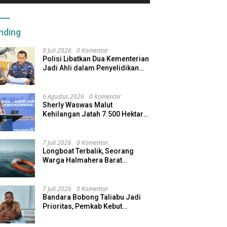
nding
8 Juli 2026
0 Komentar
Polisi Libatkan Dua Kementerian
Jadi Ahli dalam Penyelidikan
Kapal Pengangkut Ore Nikel
Tenggelam di Halteng
6 Agustus 2026
0 Komentar
Sherly Waswas Malut
Kehilangan Jatah 7.500 Hektare
Sawah dari Program Pusat
7 Juli 2026
0 Komentar
Longboat Terbalik, Seorang
Warga Halmahera Barat
Dilaporkan Hilang
7 Juli 2026
0 Komentar
Bandara Bobong Taliabu Jadi
Prioritas, Pemkab Kebut
Pembebasan Lahan