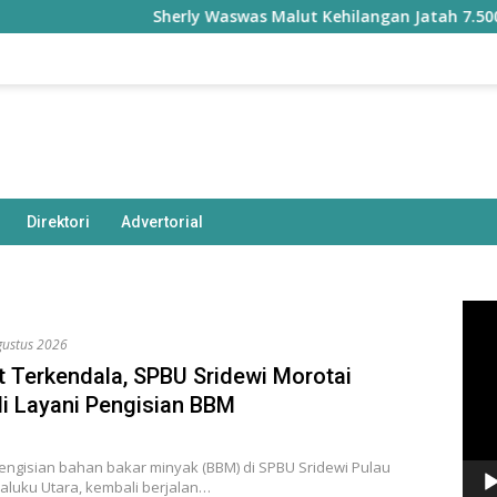
Sherly Waswas Malut Kehilangan Jatah 7.500 Hektare
Direktori
Advertorial
Pem
Vide
gustus 2026
 Terkendala, SPBU Sridewi Morotai
i Layani Pengisian BBM
pengisian bahan bakar minyak (BBM) di SPBU Sridewi Pulau
aluku Utara, kembali berjalan…