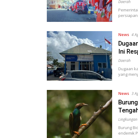
Daerah
Pemerinta
persiapan
News
4 A
Dugaan
Ini Re
Daerah
Dugaan ka
yang men
News
3 A
Burung
Tenga
Lingkungan
Burung Bid
endemik P