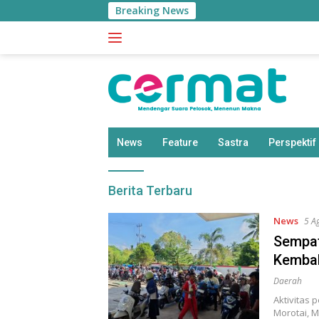
Langsung
Breaking News
ke
konten
News
Feature
Sastra
Perspektif
cermat
Berita Terbaru
News
5 A
Sempat
Kembal
Daerah
Aktivitas 
Morotai, M