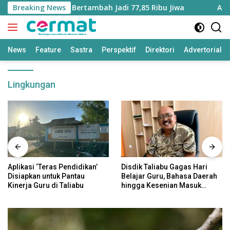
Langsung
 Maluku Utara Bertambah Jadi 77,85 Ribu Jiwa
Breaking News
Aplikasi 
ke
konten
News
Feature
Sastra
Perspektif
Direktori
Advertorial
Lingkungan
Aplikasi ‘Teras Pendidikan’
Disdik Taliabu Gagas Hari
Disiapkan untuk Pantau
Belajar Guru, Bahasa Daerah
Kinerja Guru di Taliabu
hingga Kesenian Masuk
Kurikulum