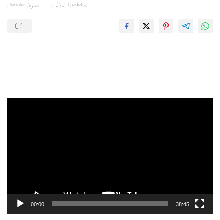
Penulis: Agus
Editor: Redaksi
Pemutar
Video
00:00
38:45