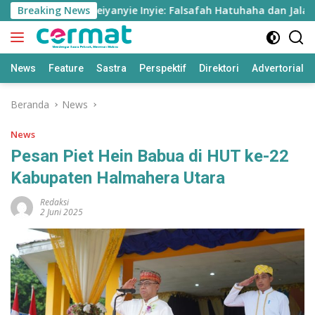
Langsung
emiye Umiye, Seiyanyie Inyie: Falsafah Hatuhaha dan Jalan Ke
Breaking News
ke
konten
News
Feature
Sastra
Perspektif
Direktori
Advertorial
Beranda
News
News
Pesan Piet Hein Babua di HUT ke-22
Kabupaten Halmahera Utara
Redaksi
2 Juni 2025