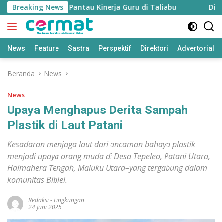
Langsung
 Disiapkan untuk Pantau Kinerja Guru di Taliabu
Breaking News
Disdik 
ke
konten
News
Feature
Sastra
Perspektif
Direktori
Advertorial
Beranda
News
News
Upaya Menghapus Derita Sampah
Plastik di Laut Patani
Kesadaran menjaga laut dari ancaman bahaya plastik
menjadi upaya orang muda di Desa Tepeleo, Patani Utara,
Halmahera Tengah, Maluku Utara–yang tergabung dalam
komunitas Biblel.
Redaksi
-
Lingkungan
24 Juni 2025