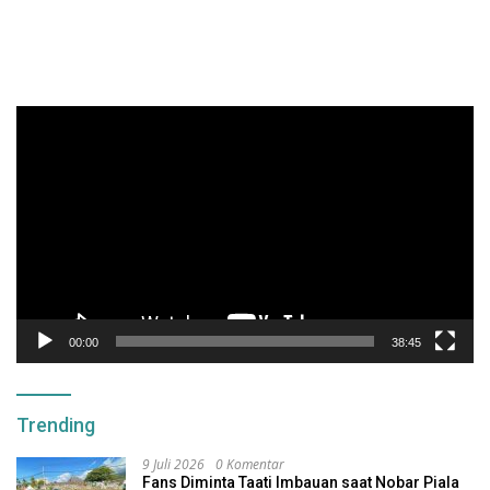
Pemutar
Video
00:00
38:45
Trending
9 Juli 2026
0 Komentar
Fans Diminta Taati Imbauan saat Nobar Piala