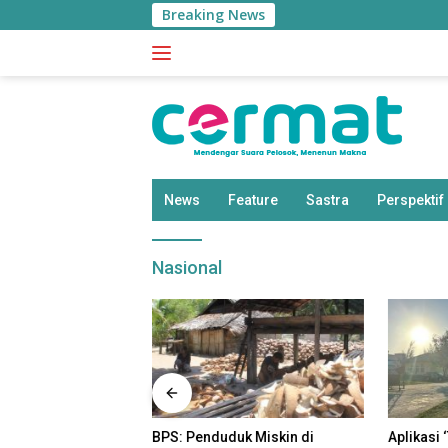
Langsung
Breaking News
ke
konten
News
Feature
Sastra
Perspektif
Nasional
uk Miskin di
Aplikasi ‘Teras Pendidikan’
Disdik T