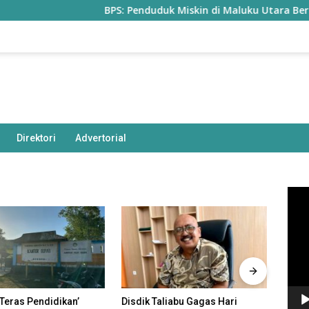
BPS: Penduduk Miskin di Maluku Utara Bertambah Jadi 
Direktori
Advertorial
Pem
Vide
aliabu Gagas Hari
Harga BBM Turun Mulai
Statu