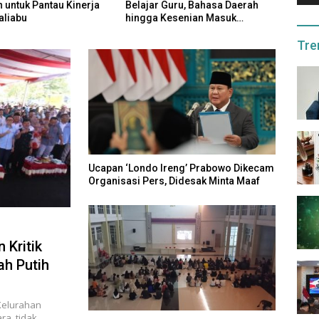
Guru, Bahasa Daerah
Agustus, Warga Taliabu Harap
Pasti
esenian Masuk
Pertamax Lebih Murah Lagi
Tetap
m
Tre
Ucapan ‘Londo Ireng’ Prabowo Dikecam
Organisasi Pers, Didesak Minta Maaf
 Kritik
ah Putih
Kelurahan
ra, tidak