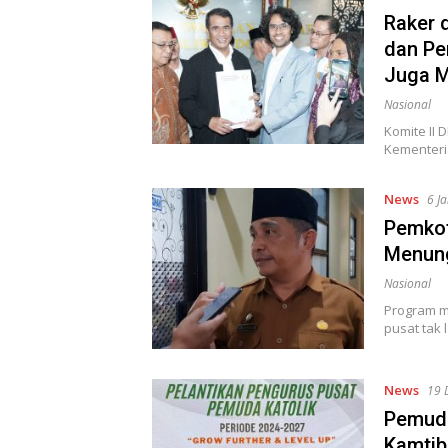
Raker 
dan Pe
Juga M
Nasional
Komite II 
Kementeri
News
6 J
Pemkot
Menun
Nasional
Program m
pusat tak 
News
19 
Pemuda
Kamtib