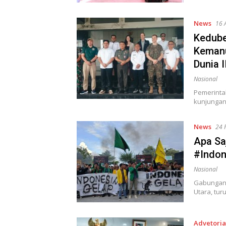
News
16 
Kedube
Kemanu
Dunia I
Nasional
Pemerinta
kunjungan
News
24 
Apa Sa
#Indon
Nasional
Gabungan 
Utara, tu
Advetoria