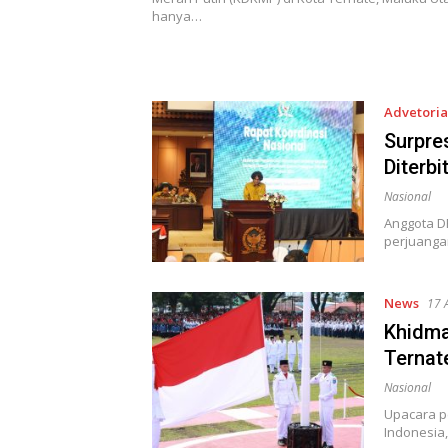
hanya…
Advetoria
Surpre
Diterbi
Nasional
Anggota DP
perjuanga
News
17 
Khidma
Ternat
Nasional
Upacara pe
Indonesia,