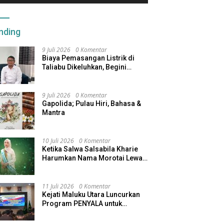
kan Program Afirmasi
Menjaga Inflasi Maluku Utara
M
 Berjalan
K
nding
9 Juli 2026
0 Komentar
Biaya Pemasangan Listrik di
Taliabu Dikeluhkan, Begini
Respons PLN
9 Juli 2026
0 Komentar
Gapolida; Pulau Hiri, Bahasa &
Mantra
10 Juli 2026
0 Komentar
Ketika Salwa Salsabila Kharie
Harumkan Nama Morotai Lewat
Duta Ekobudaya Indonesia
11 Juli 2026
0 Komentar
Kejati Maluku Utara Luncurkan
Program PENYALA untuk
Tingkatkan Kinerja Jaksa