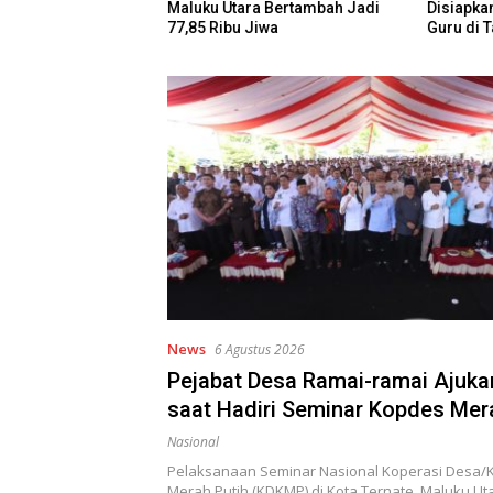
a Bertambah Jadi
Disiapkan untuk Pantau Kinerja
Belajar 
iwa
Guru di Taliabu
hingga K
Kurikulu
News
6 Agustus 2026
Pejabat Desa Ramai-ramai Ajukan
saat Hadiri Seminar Kopdes Mer
Nasional
Pelaksanaan Seminar Nasional Koperasi Desa/
Merah Putih (KDKMP) di Kota Ternate, Maluku Uta