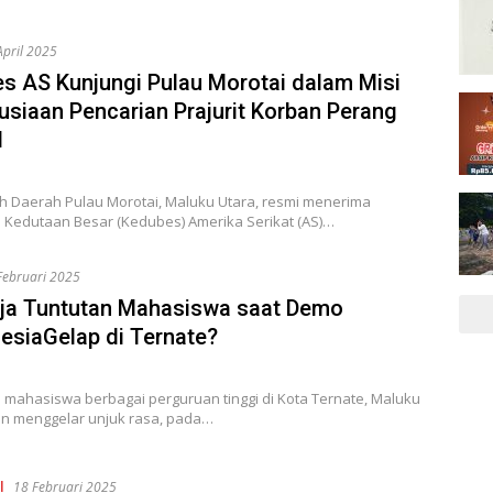
April 2025
s AS Kunjungi Pulau Morotai dalam Misi
siaan Pencarian Prajurit Korban Perang
I
h Daerah Pulau Morotai, Maluku Utara, resmi menerima
 Kedutaan Besar (Kedubes) Amerika Serikat (AS)…
Februari 2025
ja Tuntutan Mahasiswa saat Demo
esiaGelap di Ternate?
mahasiswa berbagai perguruan tinggi di Kota Ternate, Maluku
run menggelar unjuk rasa, pada…
l
18 Februari 2025