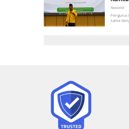
Nasional
Pengurus 
sama deng