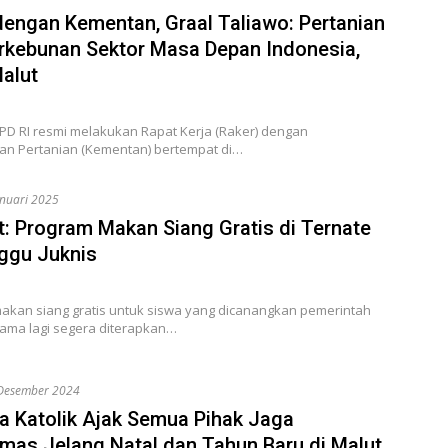
dengan Kementan, Graal Taliawo: Pertanian
rkebunan Sektor Masa Depan Indonesia,
alut
DPD RI resmi melakukan Rapat Kerja (Raker) dengan
an Pertanian (Kementan) bertempat di…
anuari 2025
: Program Makan Siang Gratis di Ternate
ggu Juknis
akan siang gratis untuk siswa yang dicanangkan pemerintah
lama lagi segera diterapkan…
Desember 2024
 Katolik Ajak Semua Pihak Jaga
mas Jelang Natal dan Tahun Baru di Malut