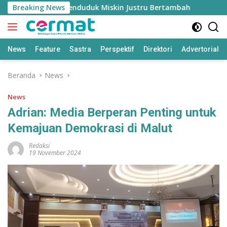
Langsung
uh Tinggi, Penduduk Miskin Justru Bertambah
Breaking News
Fahrez
ke
konten
News
Feature
Sastra
Perspektif
Direktori
Advertorial
Beranda
News
News
Adrian: Media Berperan Penting untuk
Kemajuan Demokrasi di Malut
Redaksi
19 November 2024