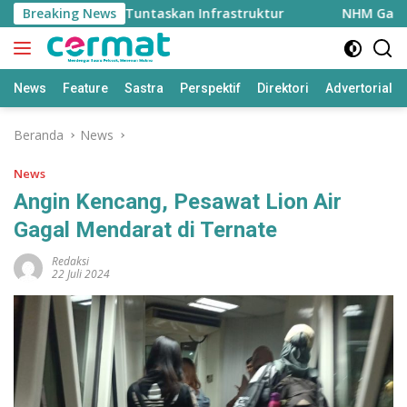
Langsung
 Triliun untuk Tuntaskan Infrastruktur
Breaking News
NHM Gandeng M
ke
konten
News
Feature
Sastra
Perspektif
Direktori
Advertorial
Beranda
News
News
Angin Kencang, Pesawat Lion Air
Gagal Mendarat di Ternate
Redaksi
22 Juli 2024