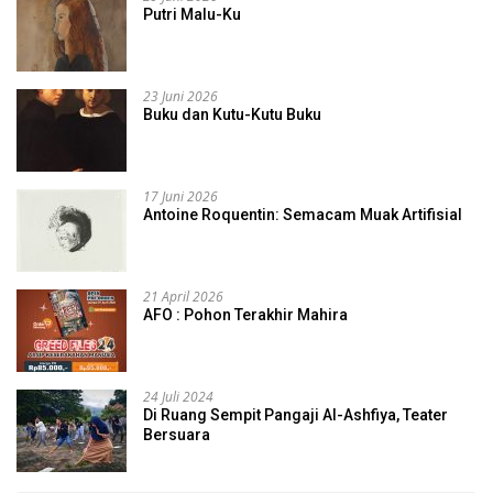
Putri Malu-Ku
23 Juni 2026
Buku dan Kutu-Kutu Buku
17 Juni 2026
Antoine Roquentin: Semacam Muak Artifisial
21 April 2026
AFO : Pohon Terakhir Mahira
24 Juli 2024
Di Ruang Sempit Pangaji Al-Ashfiya, Teater
Bersuara