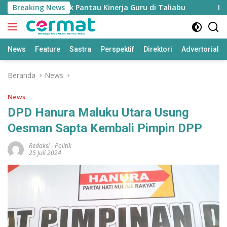
Langsung
 Disiapkan untuk Pantau Kinerja Guru di Taliabu
Breaking News
Disdik 
ke
konten
News
Feature
Sastra
Perspektif
Direktori
Advertorial
Beranda
News
News
DPD Hanura Maluku Utara Usung
Oesman Sapta Kembali Pimpin DPP
Redaksi
-
Politik
25 Juli 2024