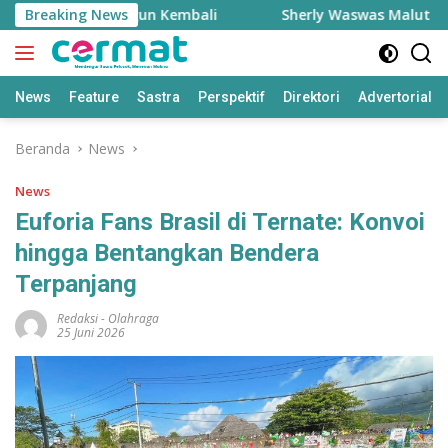
Langsung
me Kini Dibangun Kembali
Breaking News
Sherly Waswas Malut Kehilan
ke
konten
News
Feature
Sastra
Perspektif
Direktori
Advertorial
Beranda
News
News
Euforia Fans Brasil di Ternate: Konvoi
hingga Bentangkan Bendera
Terpanjang
Redaksi
-
Olahraga
25 Juni 2026