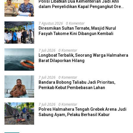
Polisi Libatkan Dua Kementerian Jadi Ahli
dalam Penyelidikan Kapal Pengangkut Ore
Nikel Tenggelam di Halteng
7 Agustus 2026
0 Komentar
Diresmikan Sultan Ternate, Masjid Nurul
Fasyah Takome Kini Dibangun Kembali
7 Juli 2026
0 Komentar
Longboat Terbalik, Seorang Warga Halmahera
Barat Dilaporkan Hilang
7 Juli 2026
0 Komentar
Bandara Bobong Taliabu Jadi Prioritas,
Pemkab Kebut Pembebasan Lahan
7 Juli 2026
0 Komentar
Polres Halmahera Tengah Grebek Arena Judi
Sabung Ayam, Pelaku Berhasil Kabur