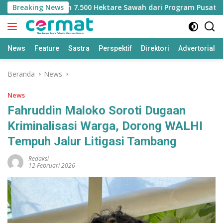
Langsung
hilangan Jatah 7.500 Hektare Sawah dari Program Pusat
Breaking News
ke
konten
News
Feature
Sastra
Perspektif
Direktori
Advertorial
Beranda
News
News
Fahruddin Maloko Soroti Dugaan
Kriminalisasi Warga, Dorong WALHI
Tempuh Jalur Litigasi Tambang
Redaksi
12 Februari 2026