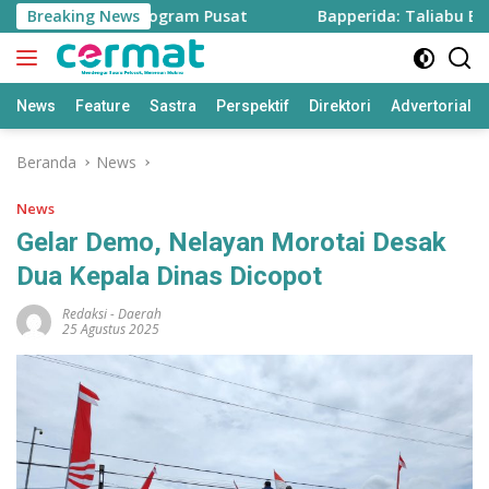
Langsung
e Sawah dari Program Pusat
Breaking News
Bapperida: Taliabu Butuh R
ke
konten
News
Feature
Sastra
Perspektif
Direktori
Advertorial
Beranda
News
News
Gelar Demo, Nelayan Morotai Desak
Dua Kepala Dinas Dicopot
Redaksi
-
Daerah
25 Agustus 2025