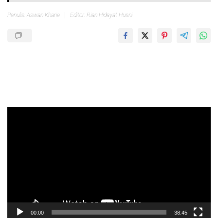
Penulis: Aswan Kharie
Editor: Rian Hidayat Husni
Pemutar
Video
00:00
38:45