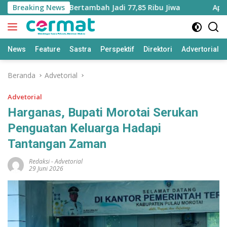
Langsung
 Maluku Utara Bertambah Jadi 77,85 Ribu Jiwa
Breaking News
Aplikasi 
ke
konten
News
Feature
Sastra
Perspektif
Direktori
Advertorial
Beranda
Advetorial
Advetorial
Harganas, Bupati Morotai Serukan
Penguatan Keluarga Hadapi
Tantangan Zaman
Redaksi
-
Advetorial
29 Juni 2026