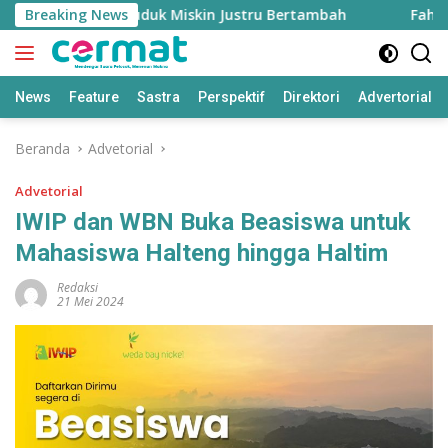
Langsung
Tinggi, Penduduk Miskin Justru Bertambah
Breaking News
Fahreza Og
ke
konten
News
Feature
Sastra
Perspektif
Direktori
Advertorial
Beranda
Advetorial
Advetorial
IWIP dan WBN Buka Beasiswa untuk
Mahasiswa Halteng hingga Haltim
Redaksi
21 Mei 2024