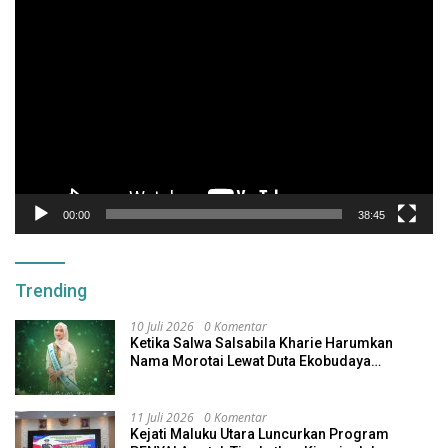
Pemutar
Video
00:00
38:45
Trending
10 Juli 2026
0 Komentar
Ketika Salwa Salsabila Kharie Harumkan
Nama Morotai Lewat Duta Ekobudaya
Indonesia
11 Juli 2026
0 Komentar
Kejati Maluku Utara Luncurkan Program