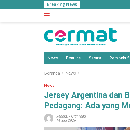
Langsung
Breaking News
ke
konten
News
Feature
Sastra
Perspektif
Beranda
News
News
Jersey Argentina dan Br
Pedagang: Ada yang M
Redaksi
-
Olahraga
14 Juni 2026