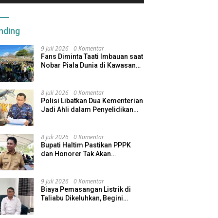
nding
9 Juli 2026
0 Komentar
Fans Diminta Taati Imbauan saat
Nobar Piala Dunia di Kawasan
Benteng Oranje
8 Juli 2026
0 Komentar
Polisi Libatkan Dua Kementerian
Jadi Ahli dalam Penyelidikan
Kapal Pengangkut Ore Nikel
Tenggelam di Halteng
8 Juli 2026
0 Komentar
Bupati Haltim Pastikan PPPK
dan Honorer Tak Akan
Dirumahkan, Pemda Siapkan
Skema Alternatif
9 Juli 2026
0 Komentar
Biaya Pemasangan Listrik di
Taliabu Dikeluhkan, Begini
Respons PLN