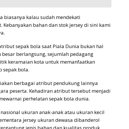
na biasanya kalau sudah mendekati
 Kebanyakan bahan dan stok jersey di sini kami
ya.
ribut sepak bola saat Piala Dunia bukan hal
en besar berlangsung, sejumlah pedagang
itik keramaian kota untuk memanfaatkan
p sepak bola.
diakan berbagai atribut pendukung lainnya
gara peserta. Kehadiran atribut tersebut menjadi
mewarnai perhelatan sepak bola dunia.
m nasional ukuran anak-anak atau ukuran kecil
 Sementara jersey ukuran dewasa dibanderol
ergantung jenis bahan dan kualitas produk.