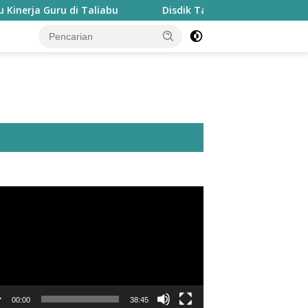
ru di Taliabu
Disdik Taliabu Gagas Hari Belajar Guru,
utar
o
00:00
38:45