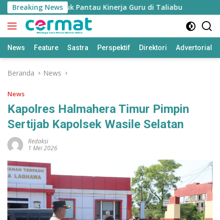
Langsung
’ Disiapkan untuk Pantau Kinerja Guru di Taliabu
Breaking News
Disdik
ke
konten
News
Feature
Sastra
Perspektif
Direktori
Advertorial
Beranda
News
News
Kapolres Halmahera Timur Pimpin
Sertijab Kapolsek Wasile Selatan
Redaksi
1 Mei 2026