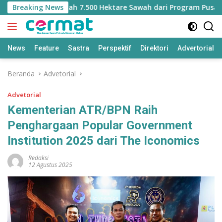
Langsung
 Kehilangan Jatah 7.500 Hektare Sawah dari Program Pusat
Breaking News
ke
konten
News
Feature
Sastra
Perspektif
Direktori
Advertorial
Beranda
Advetorial
Advetorial
Kementerian ATR/BPN Raih
Penghargaan Popular Government
Institution 2025 dari The Iconomics
Redaksi
12 Agustus 2025