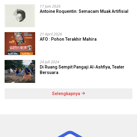
17 Juni 2026
Antoine Roquentin: Semacam Muak Artifisial
21 April 2026
AFO : Pohon Terakhir Mahira
24 Juli 2024
Di Ruang Sempit Pangaji Al-Ashfiya, Teater
Bersuara
Selengkapnya