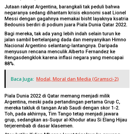
Jutaan rakyat Argentina, barangkali tak peduli bahwa
negaranya sedang dihantam krisis ekonomi saat Lionel
Messi dengan gagahnya memakai bisht layaknya ksatria
Bedounis berdiri di podium juara Piala Dunia Qatar 2022.
Bagi mereka, tak ada yang lebih indah selain turun ke
jalan sambil bertelanjang dada dan menyanyikan Himno
Nacional Argentino selantang-lantangnya. Daripada
menyusun rencana menculik Alberto Fernandez ke
Rengasdengklok karena inflasi negara yang mencapai
88%.
Baca Juga:
Modal, Moral dan Media (Gramsci-2)
Piala Dunia 2022 di Qatar memang menjadi milik
Argentina, meski pada pertandingan pertama Grup C,
mereka takluk di tangan Arab Saudi dengan skor 1-2.
Toh, pada akhirnya, Tim Tango tetap menjadi jawara
grup, sedangkan as-Suqur al-Khodur atau Si Elang Hijau
terjerembab di dasar klasemen.