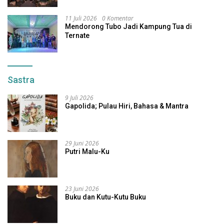
11 Juli 2026
0 Komentar
Mendorong Tubo Jadi Kampung Tua di
Ternate
Sastra
9 Juli 2026
Gapolida; Pulau Hiri, Bahasa & Mantra
29 Juni 2026
Putri Malu-Ku
23 Juni 2026
Buku dan Kutu-Kutu Buku