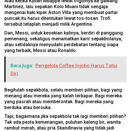
Atau ketika Kylian Mbappe lewat trigolnya ke gawang
Martinez, lalu sepakan Kolo Muani tidak sengaja
mengenai kaki kiper Aston Villa yang membuat partai
puncak itu harus ditentukan lewat tos-tosan. Trofi
tersebut tetaplah menjadi milik Argentina.
Dan, Messi, untuk kesekian kalinya, berdiri di panggung
pemenang, sekaligus menamatkan karir sepakbolanya,
atau setidaknya menyudahi perdebatan tentang siapa
yang terbaik, Messi atau Ronaldo.
Baca Juga:
Pengelola Coffee Jojobo Harus Tahu
Diri
Begitulah sepakbola, selalu memberi pilihan, bagi yang
menang atau mereka yang kalah terkapar. Bagi mereka
yang pasrah atau memberontak. Bagi mereka yang
berduka atau bersuka.
Tapi, bagaimana jika sepakbola tak lagi memberi pilihan?
Tak ada pesta kemenangan, puluhan kaleng bir, wanita
rambut merah, atau pria Skandinavia yang tidak jadi