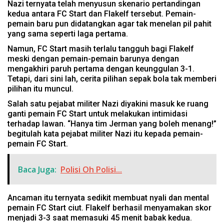
Nazi ternyata telah menyusun skenario pertandingan
kedua antara FC Start dan Flakelf tersebut. Pemain-
pemain baru pun didatangkan agar tak menelan pil pahit
yang sama seperti laga pertama.
Namun, FC Start masih terlalu tangguh bagi Flakelf
meski dengan pemain-pemain barunya dengan
mengakhiri paruh pertama dengan keunggulan 3-1.
Tetapi, dari sini lah, cerita pilihan sepak bola tak memberi
pilihan itu muncul.
Salah satu pejabat militer Nazi diyakini masuk ke ruang
ganti pemain FC Start untuk melakukan intimidasi
terhadap lawan. “Hanya tim Jerman yang boleh menang!”
begitulah kata pejabat militer Nazi itu kepada pemain-
pemain FC Start.
Baca Juga:
Polisi Oh Polisi...
Ancaman itu ternyata sedikit membuat nyali dan mental
pemain FC Start ciut. Flakelf berhasil menyamakan skor
menjadi 3-3 saat memasuki 45 menit babak kedua.