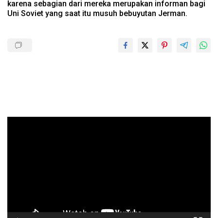
karena sebagian dari mereka merupakan informan bagi
Uni Soviet yang saat itu musuh bebuyutan Jerman.
Pemutar
Video