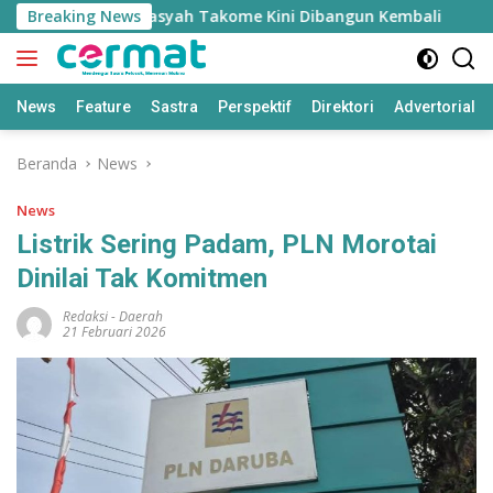
Langsung
 Masjid Nurul Fasyah Takome Kini Dibangun Kembali
Breaking News
Sh
ke
konten
News
Feature
Sastra
Perspektif
Direktori
Advertorial
Beranda
News
News
Listrik Sering Padam, PLN Morotai
Dinilai Tak Komitmen
Redaksi
-
Daerah
21 Februari 2026