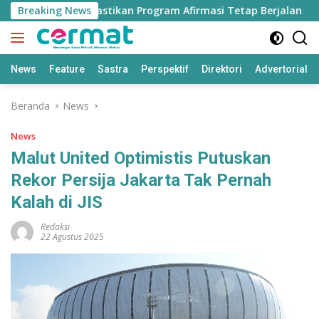
Langsung
isdik Taliabu Pastikan Program Afirmasi Tetap Berjalan
Breaking News
ke
konten
News
Feature
Sastra
Perspektif
Direktori
Advertorial
Beranda
News
News
Malut United Optimistis Putuskan
Rekor Persija Jakarta Tak Pernah
Kalah di JIS
Redaksi
22 Agustus 2025