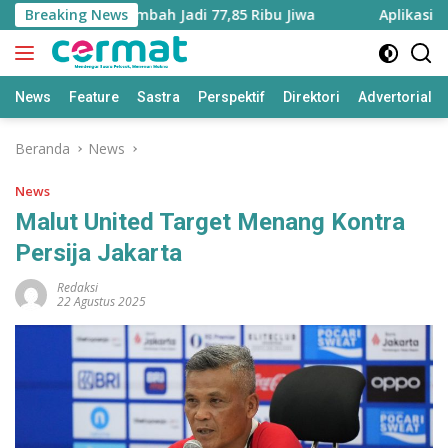
Langsung
u Utara Bertambah Jadi 77,85 Ribu Jiwa
Breaking News
Aplikasi ‘Tera
ke
konten
News
Feature
Sastra
Perspektif
Direktori
Advertorial
Beranda
News
News
Malut United Target Menang Kontra
Persija Jakarta
Redaksi
22 Agustus 2025