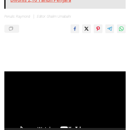
Penulis: Raymond
Editor: Ghalim Umabaihi
Pemutar
Video