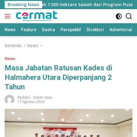
Langsung
Kehilangan Jatah 7.500 Hektare Sawah dari Program Pusat
Breaking News
ke
konten
News
Feature
Sastra
Perspektif
Direktori
Advertorial
Beranda
News
News
Masa Jabatan Ratusan Kades di
Halmahera Utara Diperpanjang 2
Tahun
Redaksi
-
Kabar Desa
17 Agustus 2024