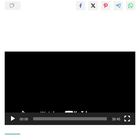
Pemutar
Video
00:00
38:45