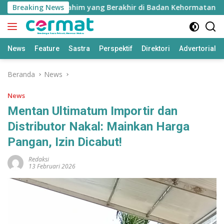
Langsung
sus Nurjaya Ibrahim yang Berakhir di Badan Kehormatan DPRD
Breaking News
ke
konten
News
Feature
Sastra
Perspektif
Direktori
Advertorial
Beranda
News
News
Mentan Ultimatum Importir dan
Distributor Nakal: Mainkan Harga
Pangan, Izin Dicabut!
Redaksi
13 Februari 2026