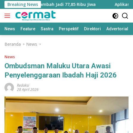
Langsung
u Utara Bertambah Jadi 77,85 Ribu Jiwa
Breaking News
Aplikasi ‘Teras
ke
konten
News
Feature
Sastra
Perspektif
Direktori
Advertorial
Beranda
News
News
Ombudsman Maluku Utara Awasi
Penyelenggaraan Ibadah Haji 2026
Redaksi
28 April 2026