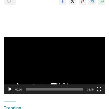
Pemutar
Video
00:00
38:45
Trending