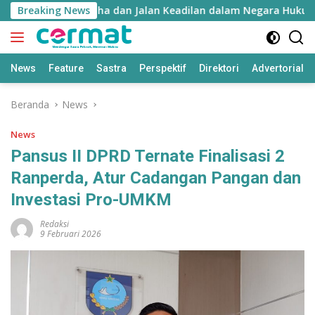
Langsung
 Falsafah Hatuhaha dan Jalan Keadilan dalam Negara Hukum
Breaking News
ke
konten
News
Feature
Sastra
Perspektif
Direktori
Advertorial
Beranda
News
News
Pansus II DPRD Ternate Finalisasi 2
Ranperda, Atur Cadangan Pangan dan
Investasi Pro-UMKM
Redaksi
9 Februari 2026