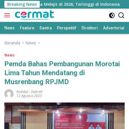
Langsung
Maluku Utara Melejit di 2026, Tertinggi di Indonesia
Breaking News
ke
konten
News
Feature
Sastra
Perspektif
Direktori
Advertorial
Beranda
News
News
Pemda Bahas Pembangunan Morotai
Lima Tahun Mendatang di
Musrenbang RPJMD
Redaksi
-
Daerah
12 Agustus 2025