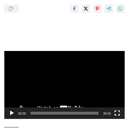
Pemutar
Video
00:00
38:45