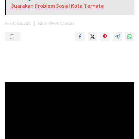
Suarakan Problem Sosial Kota Ternate
Penulis: Samsul L
Editor: Ghalim Umabaihi
Pemutar
Video