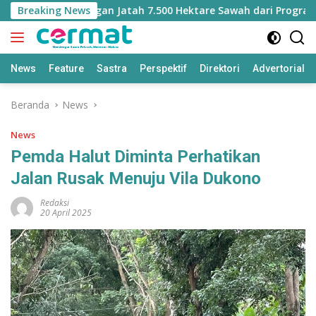
Langsung
 Malut Kehilangan Jatah 7.500 Hektare Sawah dari Program Pus
Breaking News
ke
konten
News
Feature
Sastra
Perspektif
Direktori
Advertorial
Beranda
News
News
Pemda Halut Diminta Perhatikan
Jalan Rusak Menuju Vila Dukono
Redaksi
20 April 2025