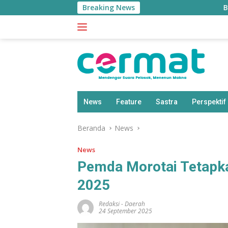
Langsung
Breaking News
BPS: Pendudu
ke
konten
News
Feature
Sastra
Perspektif
Beranda
News
News
Pemda Morotai Tetapka
2025
Redaksi
-
Daerah
24 September 2025