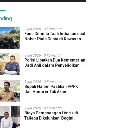
nding
9 Juli 2026
0 Komentar
Fans Diminta Taati Imbauan saat
Nobar Piala Dunia di Kawasan
Benteng Oranje
8 Juli 2026
0 Komentar
Polisi Libatkan Dua Kementerian
Jadi Ahli dalam Penyelidikan
Kapal Pengangkut Ore Nikel
Tenggelam di Halteng
8 Juli 2026
0 Komentar
Bupati Haltim Pastikan PPPK
dan Honorer Tak Akan
Dirumahkan, Pemda Siapkan
Skema Alternatif
9 Juli 2026
0 Komentar
Biaya Pemasangan Listrik di
Taliabu Dikeluhkan, Begini
Respons PLN