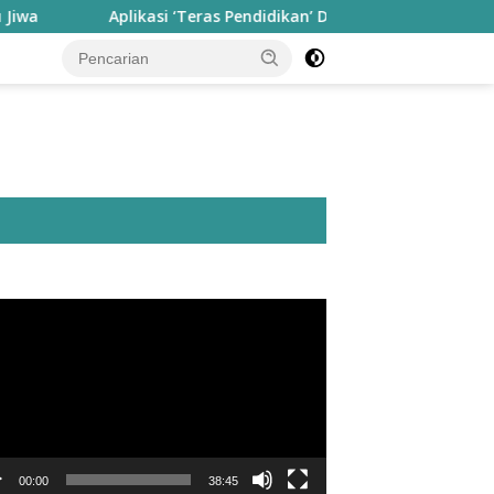
Aplikasi ‘Teras Pendidikan’ Disiapkan untuk Pantau Kinerja G
utar
o
00:00
38:45