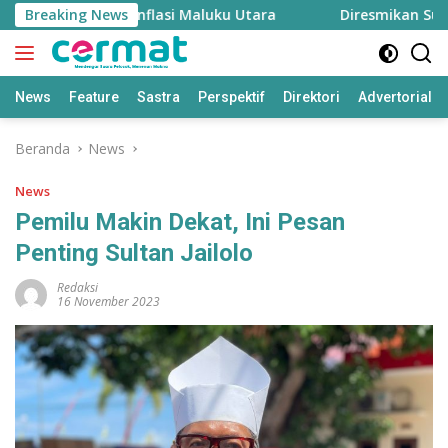
Langsung
an, Menjaga Inflasi Maluku Utara
Breaking News
Diresmikan Sultan 
ke
konten
News
Feature
Sastra
Perspektif
Direktori
Advertorial
Beranda
News
News
Pemilu Makin Dekat, Ini Pesan
Penting Sultan Jailolo
Redaksi
16 November 2023