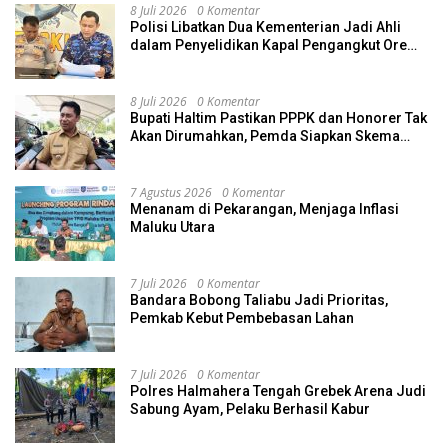
8 Juli 2026
0 Komentar
Polisi Libatkan Dua Kementerian Jadi Ahli
dalam Penyelidikan Kapal Pengangkut Ore
Nikel Tenggelam di Halteng
8 Juli 2026
0 Komentar
Bupati Haltim Pastikan PPPK dan Honorer Tak
Akan Dirumahkan, Pemda Siapkan Skema
Alternatif
7 Agustus 2026
0 Komentar
Menanam di Pekarangan, Menjaga Inflasi
Maluku Utara
7 Juli 2026
0 Komentar
Bandara Bobong Taliabu Jadi Prioritas,
Pemkab Kebut Pembebasan Lahan
7 Juli 2026
0 Komentar
Polres Halmahera Tengah Grebek Arena Judi
Sabung Ayam, Pelaku Berhasil Kabur