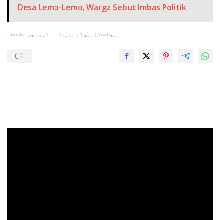
Desa Lemo-Lemo, Warga Sebut Imbas Politik
Penulis: Samsul L
Editor: Ghalim Umabaihi
Pemutar
Video