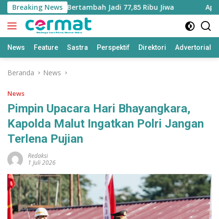
Langsung
 Maluku Utara Bertambah Jadi 77,85 Ribu Jiwa
Breaking News
Aplikasi 
ke
konten
News
Feature
Sastra
Perspektif
Direktori
Advertorial
Beranda
News
News
Pimpin Upacara Hari Bhayangkara,
Kapolda Malut Ingatkan Polri Jangan
Terlena Pujian
Redaksi
1 Juli 2026