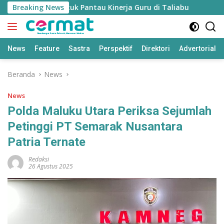
Langsung
’ Disiapkan untuk Pantau Kinerja Guru di Taliabu
Breaking News
Disdik
ke
konten
News
Feature
Sastra
Perspektif
Direktori
Advertorial
Beranda
News
News
Polda Maluku Utara Periksa Sejumlah
Petinggi PT Semarak Nusantara
Patria Ternate
Redaksi
26 Agustus 2025