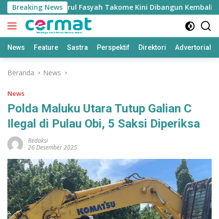
Langsung
nate, Masjid Nurul Fasyah Takome Kini Dibangun Kembali
Breaking News
ke
konten
News
Feature
Sastra
Perspektif
Direktori
Advertorial
Beranda
News
News
Polda Maluku Utara Tutup Galian C
Ilegal di Pulau Obi, 5 Saksi Diperiksa
Redaksi
26 Desember 2025