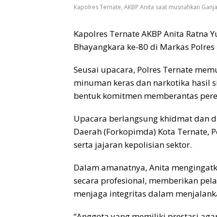
Kapolres Ternate, AKBP Anita saat musnahkan Ganja
Kapolres Ternate AKBP Anita Ratna 
Bhayangkara ke-80 di Markas Polres T
Seusai upacara, Polres Ternate memu
minuman keras dan narkotika hasil s
bentuk komitmen memberantas pered
Upacara berlangsung khidmat dan di
Daerah (Forkopimda) Kota Ternate, Pe
serta jajaran kepolisian sektor.
Dalam amanatnya, Anita mengingatk
secara profesional, memberikan pela
menjaga integritas dalam menjalank
“Anggota yang memiliki prestasi aga