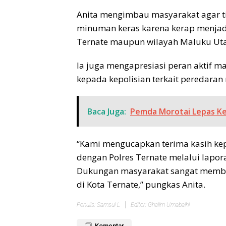
Anita mengimbau masyarakat agar
minuman keras karena kerap menjadi
Ternate maupun wilayah Maluku Uta
Ia juga mengapresiasi peran aktif m
kepada kepolisian terkait peredaran
Baca Juga:
Pemda Morotai Lepas K
“Kami mengucapkan terima kasih ke
dengan Polres Ternate melalui lapor
Dukungan masyarakat sangat memba
di Kota Ternate,” pungkas Anita.
Penulis: Samsul L
Editor: Ghalim Umabaihi
Komentar