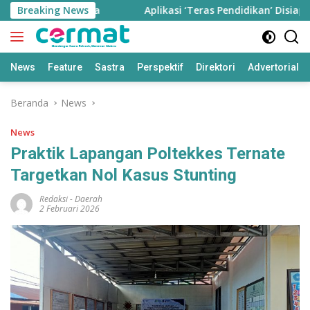
Langsung
77,85 Ribu Jiwa
Breaking News
Aplikasi ‘Teras Pendidikan’ Disiapkan 
ke
konten
News
Feature
Sastra
Perspektif
Direktori
Advertorial
Beranda
News
News
Praktik Lapangan Poltekkes Ternate
Targetkan Nol Kasus Stunting
Redaksi
-
Daerah
2 Februari 2026