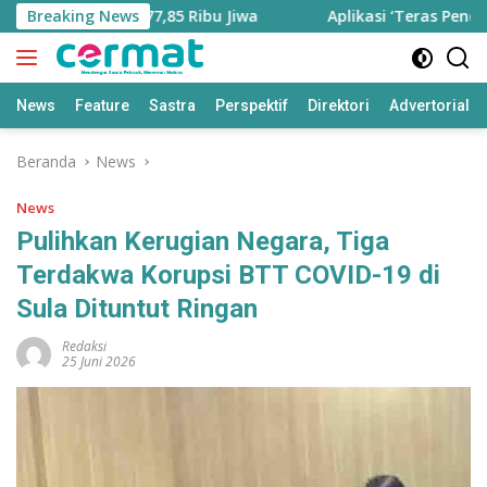
Langsung
tambah Jadi 77,85 Ribu Jiwa
Breaking News
Aplikasi ‘Teras Pendidikan
ke
konten
News
Feature
Sastra
Perspektif
Direktori
Advertorial
Beranda
News
News
Pulihkan Kerugian Negara, Tiga
Terdakwa Korupsi BTT COVID-19 di
Sula Dituntut Ringan
Redaksi
25 Juni 2026