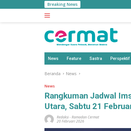
Langsung
Breaking News
BPS: P
ke
konten
News
Feature
Sastra
Perspektif
Beranda
News
News
Rangkuman Jadwal Ims
Utara, Sabtu 21 Februa
Redaksi
-
Ramadan Cermat
20 Februari 2026