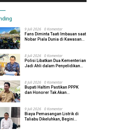
nding
9 Juli 2026
0 Komentar
Fans Diminta Taati Imbauan saat
Nobar Piala Dunia di Kawasan
Benteng Oranje
8 Juli 2026
0 Komentar
Polisi Libatkan Dua Kementerian
Jadi Ahli dalam Penyelidikan
Kapal Pengangkut Ore Nikel
Tenggelam di Halteng
8 Juli 2026
0 Komentar
Bupati Haltim Pastikan PPPK
dan Honorer Tak Akan
Dirumahkan, Pemda Siapkan
Skema Alternatif
9 Juli 2026
0 Komentar
Biaya Pemasangan Listrik di
Taliabu Dikeluhkan, Begini
Respons PLN