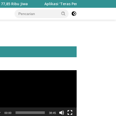
Aplikasi ‘Teras Pendidikan’ Disiapkan untuk Pantau Kin
utar
o
00:00
38:45