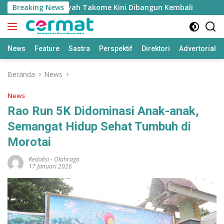
Langsung
sjid Nurul Fasyah Takome Kini Dibangun Kembali
Breaking News
Sherl
ke
konten
News
Feature
Sastra
Perspektif
Direktori
Advertorial
Beranda
News
News
Rao Run 5K Didominasi Anak-anak,
Semangat Hidup Sehat Tumbuh di
Morotai
Redaksi
-
Olahraga
17 Januari 2026