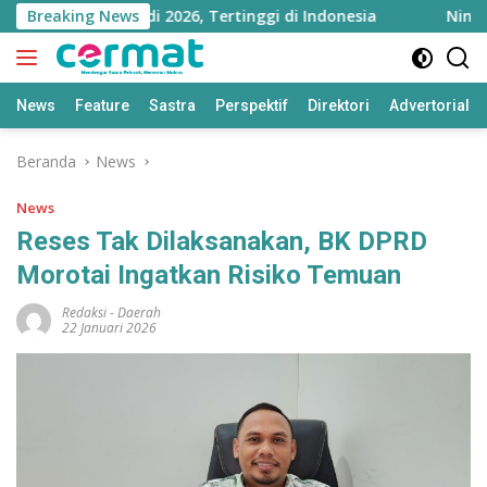
Langsung
ara Melejit di 2026, Tertinggi di Indonesia
Breaking News
Ningsi De
ke
konten
News
Feature
Sastra
Perspektif
Direktori
Advertorial
Beranda
News
News
Reses Tak Dilaksanakan, BK DPRD
Morotai Ingatkan Risiko Temuan
Redaksi
-
Daerah
22 Januari 2026