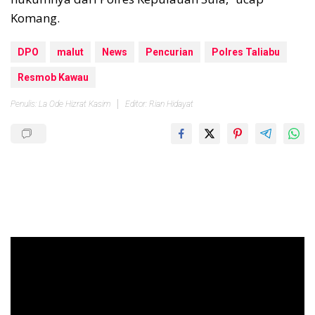
Komang.
DPO
malut
News
Pencurian
Polres Taliabu
Resmob Kawau
Penulis: La Ode Hizrat Kasim
Editor: Rian Hidayat
Pemutar
Video