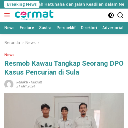
Langsung
yie Inyie: Falsafah Hatuhaha dan Jalan Keadilan dalam Negara
Breaking News
ke
konten
News
Feature
Sastra
Perspektif
Direktori
Advertorial
Beranda
News
News
Resmob Kawau Tangkap Seorang DPO
Kasus Pencurian di Sula
Redaksi
-
Hukrim
21 Mei 2024