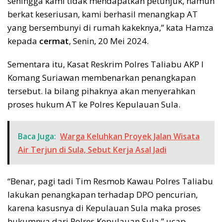
sehingga kami tidak mendapatkan petunjuk, namun
berkat keseriusan, kami berhasil menangkap AT
yang bersembunyi di rumah kakeknya,” kata Hamza
kepada
cermat
, Senin, 20 Mei 2024.
Sementara itu, Kasat Reskrim Polres Taliabu AKP I
Komang Suriawan membenarkan penangkapan
tersebut. Ia bilang pihaknya akan menyerahkan
proses hukum AT ke Polres Kepulauan Sula.
Baca Juga:
Warga Keluhkan Proyek Jalan Wisata
Air Terjun di Sula, Sebut Kerja Asal Jadi
“Benar, pagi tadi Tim Resmob Kawau Polres Taliabu
lakukan penangkapan terhadap DPO pencurian,
karena kasusnya di Kepulauan Sula maka proses
hukumnya dari Polres Kepulauan Sula,” ucap