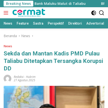
Langsung
 Rp1,8 Miliar Bank Maluku Malut di Taliabu
Breaking News
BPS: Pend
ke
konten
News
Feature
Sastra
Perspektif
Direktori
Advertorial
Beranda
News
News
Sekda dan Mantan Kadis PMD Pulau
Taliabu Ditetapkan Tersangka Korupsi
DD
Redaksi
-
Hukrim
27 Agustus 2025